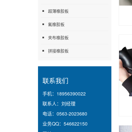
超薄橡胶板
氟橡胶板
夹布橡胶板
拼接橡胶板
联系我们
手机：
18956390022
联系人：
刘经理
电话：
0563-2023680
业务QQ：
546622150